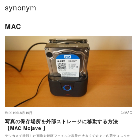
コ
synonym
ン
テ
MAC
ン
ツ
へ
移
動
2019年8月19日
MAC
写真の保存場所を外部ストレージに移動する方法
【MAC Mojave 】
デジカメで撮影した画像や動画ファイルは容量が大きくてすぐに内蔵ディスクの