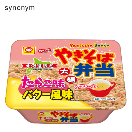
コ
synonym
ン
テ
ン
ツ
へ
移
動