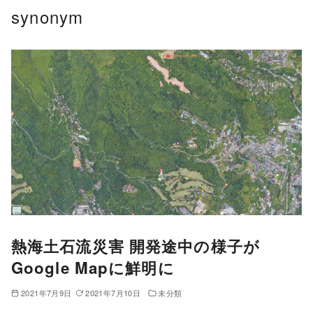
コ
synonym
ン
テ
ン
ツ
へ
移
動
熱海土石流災害 開発途中の様子が
Google Mapに鮮明に
2021年7月9日
2021年7月10日
未分類