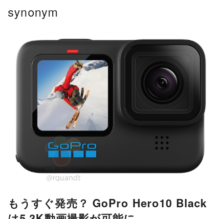
コ
synonym
ン
テ
ン
ツ
へ
移
動
もうすぐ発売？ GoPro Hero10 Black
は5.3K動画撮影が可能に